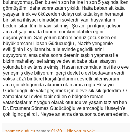
bulunuyormuş. Ben bu evin son haline in son 5 yaşında iken
görmüştüm , daha sonra zaten yıkıldı. Hatta baban alt katta
yaşayan inek ve öküzerden dolayı üst katta kışın herhangi
bir ısıtma ihtiyacı olmadığını söylerdi, yani hayvanların
beden ısıları tüm binayı ısıtırmış . Şu an için ilginç geliyor
ama ahşap binada bunun mümkün olabileceğini
düşünüyorum. Sanıyorum babam henüz çocuk iken en
büyük amcam Hasan Güdücüoğlu , Nazife yengemle
evliliğinin ilk yıllarını bu aile evinde geçirdiklerini
duyuyorum, ama daha sonra derenin taşkın yapması ile
bizim mahalleyi sel almış ve devlet baba bize istasyon
yolunda bir ev tahsis etmiş , Hasan amcamda ailesi ile o eve
yerleşmiş diye biliyorum, gerçi devlet o evi bedavamı verdi
yoksa cüz'i bir ücret karşılığndanmı devretti bilemiyorum
ama çocukluğumda akranım olan amca oğlu Hüseyin
Güdücüoğlu ile vakit geçirmek için o eve sık sık giderdim. O
zamanlar sel evleri tabir edilen o bölgede roman
vatandaşlarımız yoğun olarak oturudu ve yaşam tarzları ben
Dr. Ercüment Sönmez Güdücüoğlu ve amcaoğlu Hüseyin'e
çok ilginç gelirdi . Neyse anlatma daha sonra devam ederim.
sonmez guducu
zaman:
01:30
Hiç yorum yok: