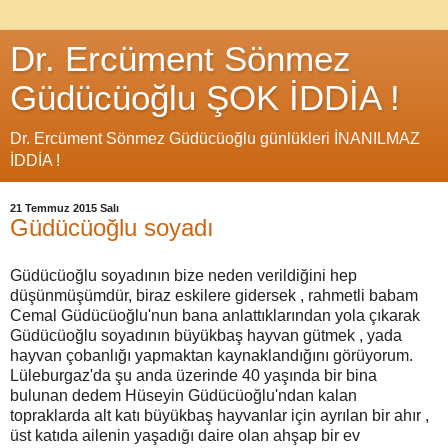
Dr. Ercüment Sönmez
Güdücüoğlu ŞOK İDDİA !
Dr. Ercüment Sönmez Güdücüoğlu günlükleri İNANILMAZ
İDDİA !
21 Temmuz 2015 Salı
Güdücüoğlu soyadı
Güdücüoğlu soyadının bize neden verildiğini hep
düşünmüşümdür, biraz eskilere gidersek , rahmetli babam
Cemal Güdücüoğlu'nun bana anlattıklarından yola çıkarak
Güdücüoğlu soyadının büyükbaş hayvan gütmek , yada
hayvan çobanlığı yapmaktan kaynaklandığını görüyorum.
Lüleburgaz'da şu anda üzerinde 40 yaşında bir bina
bulunan dedem Hüseyin Güdücüoğlu'ndan kalan
topraklarda alt katı büyükbaş hayvanlar için ayrılan bir ahır ,
üst katıda ailenin yaşadığı daire olan ahşap bir ev